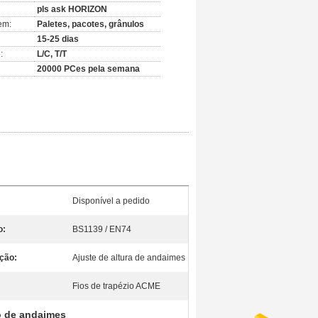
pls ask HORIZON
em:
Paletes, pacotes, grânulos
15-25 dias
:
L/C, T/T
20000 PCes pela semana
Disponível a pedido
o:
BS1139 / EN74
ção:
Ajuste de altura de andaimes
Fios de trapézio ACME
o de andaimes