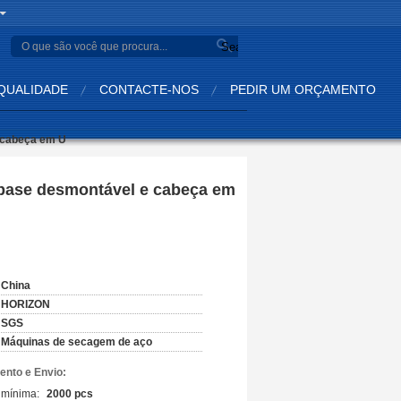
Search
QUALIDADE
CONTACTE-NOS
PEDIR UM ORÇAMENTO
 cabeça em U
 base desmontável e cabeça em
China
HORIZON
SGS
Máquinas de secagem de aço
nto e Envio:
 mínima:
2000 pcs