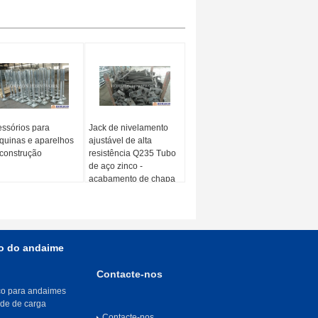
ssórios para
Jack de nivelamento
uinas e aparelhos
ajustável de alta
construção
resistência Q235 Tubo
de aço zinco -
acabamento de chapa
o do andaime
Contacte-nos
ço para andaimes
ade de carga
Contacte-nos