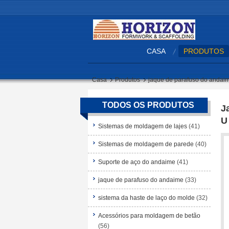
CASA
PRODUTOS
Casa
Produtos
jaque de parafuso do andai
TODOS OS PRODUTOS
J
U
Sistemas de moldagem de lajes
(41)
Sistemas de moldagem de parede
(40)
Suporte de aço do andaime
(41)
jaque de parafuso do andaime
(33)
sistema da haste de laço do molde
(32)
Acessórios para moldagem de betão
(56)