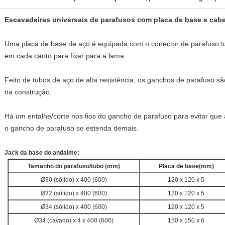
Escavadeiras universais de parafusos com placa de base e cab
Uma placa de base de aço é equipada com o conector de parafuso t
em cada canto para fixar para a lama.
Feito de tubos de aço de alta resistência, os ganchos de parafuso sã
na construção.
Há um entalhe/corte nos fios do gancho de parafuso para evitar que
o gancho de parafuso se estenda demais.
Jack da base do andaime:
Tamanho do parafuso/tubo (mm)
Placa de base
(mm)
Ø30 (sólido) x 400 (600)
120 x 120 x 5
Ø32 (sólido) x 400 (600)
120 x 120 x 5
Ø34 (sólido) x 400 (600)
120 x 120 x 5
Ø34 (cavado) x 4 x 400 (600)
150 x 150 x 6