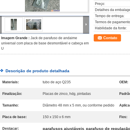
Preço:
Detalhes da embalag
Tempo de entrega:
Termos de pagamento
Habilidade da fonte:
Contato
Imagem Grande :
Jack de parafuso de andaime
universal com placa de base desmontável e cabeça em
U
Descrição de produto detalhada
Materiais:
tubo de aço Q235
OEM:
Finalização:
Placas de zinco, hdg, pintadas
Padrã
Tamanho:
Diâmetro 48 mm x 5 mm, ou conforme pedido
Aplica
Placa de base:
150 x 150 x 6 mm
Fios:
parafusos ajustáveis
parafuso de regulaçã
Destacar:
,