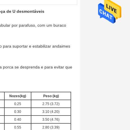
eça de U desmontáveis
ubular por parafuso, com um buraco
o para suportar e estabilizar andaimes
 a porca se desprenda e para evitar que
Nozes
(kg)
Peso
(kg)
0.25
2.75 (3.72)
0.30
3.10 (4.20)
0.40
3.50 (4.76)
0.55
2.80 (3.39)