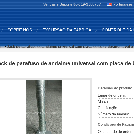
Vendas e Suporte:
86-319-3188757
Portuguese
SOBRE NÓS
EXCURSÃO DA FÁBRICA
CONTROLE DA 
me
Jack de parafuso de andaime universal com placa de base desmontável e
ack de parafuso de andaime universal com placa de
Detalhes do produto:
Lugar de origem:
Marca:
Certificação:
Número do modelo:
Condições de Pagame
Quantidade de ordem