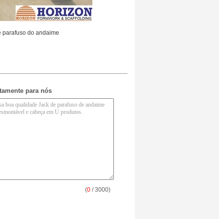
e parafuso do andaime
etamente para nós
(
0
/ 3000)