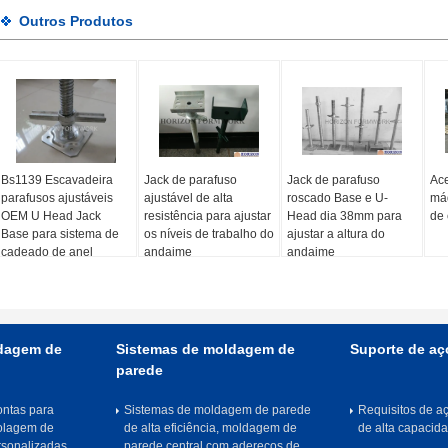
Outros Produtos
Bs1139 Escavadeira
Jack de parafuso
Jack de parafuso
Ace
parafusos ajustáveis
ajustável de alta
roscado Base e U-
máq
OEM U Head Jack
resistência para ajustar
Head dia 38mm para
de 
Base para sistema de
os níveis de trabalho do
ajustar a altura do
cadeado de anel
andaime
andaime
dagem de
Sistemas de moldagem de
Suporte de aç
parede
ntas para
Sistemas de moldagem de parede
Requisitos de a
olagem de
de alta eficiência, moldagem de
de alta capacid
rsonalizadas
parede central com adereços de