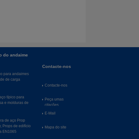
o do andaime
Contacte-nos
ço para andaimes
ade de carga
Contacte-nos
ço típico para
Peça umas
sa e molduras de
citações
E-Mail
ra de aço Prop
 Props de edifício
Mapa do site
ma EN1065