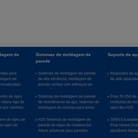
dagem de
Sistemas de moldagem de
Suporte de aç
parede
ntas para
Sistemas de moldagem de parede
Requisitos de a
olagem de
de alta eficiência, moldagem de
de alta capacid
rsonalizadas
parede central com adereços de
empurrão e puxa
ento de lajes
Sistemas de moldagem de parede
Prop 20-350 de a
e altura viga de
de revestimento de aço, sistemas de
molduras de me
l por carrinho
moldagem de colunas para torres
lajes flex-H20
comerciais
em de lajes de
H20 Sistemas de moldagem de
30KN Escavadei
ra lajes de
parede de vigas de madeira 6m
Prop Heave Duty,
Altura universal para paredes
ajustáveis Nor
verticais