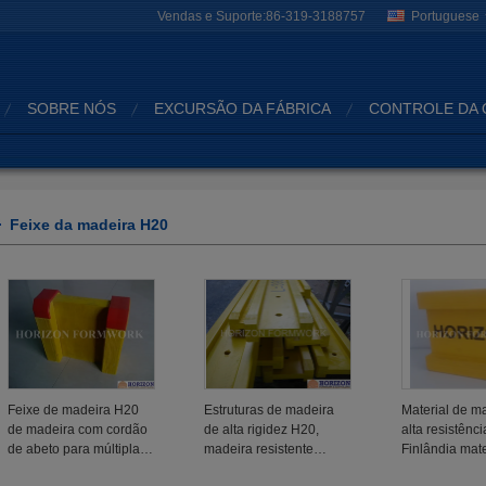
Vendas e Suporte:
86-319-3188757
Portuguese
SOBRE NÓS
EXCURSÃO DA FÁBRICA
CONTROLE DA 
Feixe da madeira H20
Feixe de madeira H20
Estruturas de madeira
Material de m
de madeira com cordão
de alta rigidez H20,
alta resistênc
de abeto para múltiplas
madeira resistente
Finlândia mate
aplicações na
Estruturas de madeira
abeto com pro