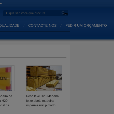
Search
QUALIDADE
CONTACTE-NOS
PEDIR UM ORÇAMENTO
adeira de
Peso leve H20 Madeira
ia H20
feixe abeto madeira
rial de
impermeável pintado
teção de
múltiplas aplicações