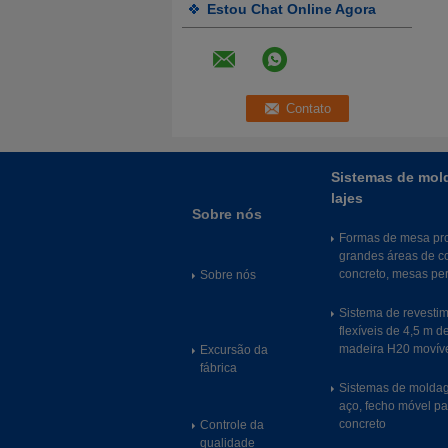
Estou Chat Online Agora
Sistemas de mol
lajes
Sobre nós
Formas de mesa pro
grandes áreas de c
concreto, mesas pe
Sobre nós
Sistema de revestim
flexíveis de 4,5 m d
madeira H20 movíve
Excursão da
fábrica
Sistemas de moldag
aço, fecho móvel pa
concreto
Controle da
qualidade