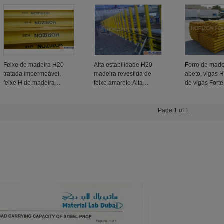
construção
de madeira de
tampa final
construção
Feixe de madeira H20
Alta estabilidade H20
Forro de made
tratada impermeável,
madeira revestida de
abeto, vigas 
feixe H de madeira
feixe amarelo Alta
de vigas Forte
amarela para molduras
flexibilidade OEM
para forro de
de lajes
disponível
concreto
Page 1 of 1