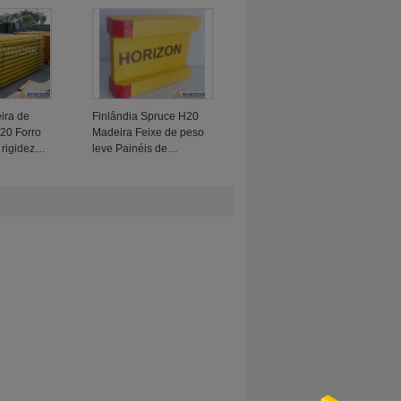
ira de
Finlândia Spruce H20
H20 Forro
Madeira Feixe de peso
 rigidez
leve Painéis de
 parede de
moldagem altamente
comprimidos