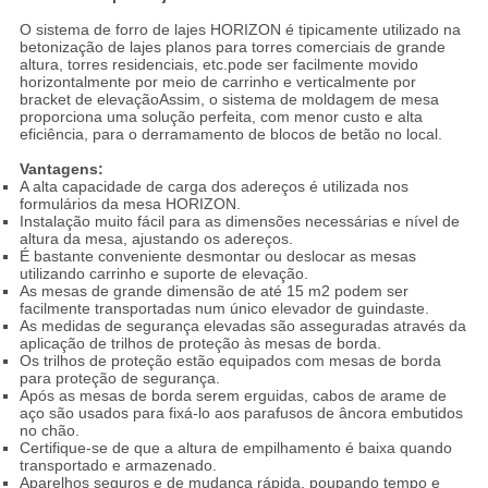
O sistema de forro de lajes HORIZON é tipicamente utilizado na
betonização de lajes planos para torres comerciais de grande
altura, torres residenciais, etc.pode ser facilmente movido
horizontalmente por meio de carrinho e verticalmente por
bracket de elevaçãoAssim, o sistema de moldagem de mesa
proporciona uma solução perfeita, com menor custo e alta
eficiência, para o derramamento de blocos de betão no local.
Vantagens:
A alta capacidade de carga dos adereços é utilizada nos
formulários da mesa HORIZON.
Instalação muito fácil para as dimensões necessárias e nível de
altura da mesa, ajustando os adereços.
É bastante conveniente desmontar ou deslocar as mesas
utilizando carrinho e suporte de elevação.
As mesas de grande dimensão de até 15 m2 podem ser
facilmente transportadas num único elevador de guindaste.
As medidas de segurança elevadas são asseguradas através da
aplicação de trilhos de proteção às mesas de borda.
Os trilhos de proteção estão equipados com mesas de borda
para proteção de segurança.
Após as mesas de borda serem erguidas, cabos de arame de
aço são usados para fixá-lo aos parafusos de âncora embutidos
no chão.
Certifique-se de que a altura de empilhamento é baixa quando
transportado e armazenado.
Aparelhos seguros e de mudança rápida, poupando tempo e