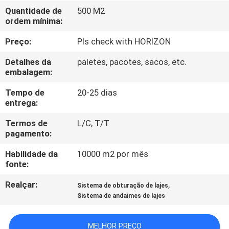
CONTROLE
Quantidade de
500 M2
ordem mínima:
DA
QUALIDADE
Preço:
Pls check with HORIZON
Detalhes da
paletes, pacotes, sacos, etc.
CONTACTE-
embalagem:
NOS
Tempo de
20-25 dias
entrega:
PEÇA
Termos de
L/C, T/T
pagamento:
UMAS
Habilidade da
10000 m2 por mês
CITAÇÕES
fonte:
Realçar:
,
Sistema de obturação de lajes
Sistema de andaimes de lajes
MELHOR PREÇO