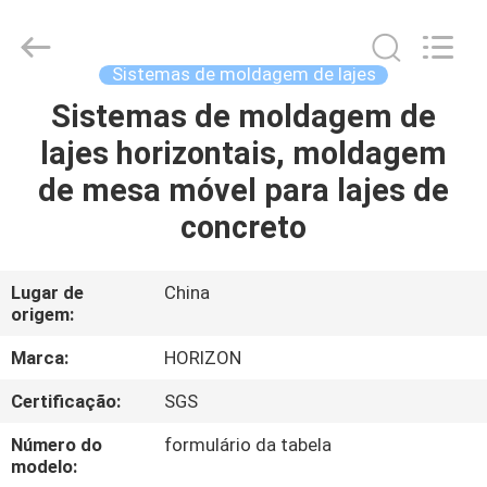
fornecedor.
Copyright
©
2017
-
Sistemas de moldagem de lajes
2025
slabformworksystems.com.
All
Sistemas de moldagem de
CASA
Rights
Reserved.
lajes horizontais, moldagem
Developed
by
ECER
PRODUTOS
de mesa móvel para lajes de
concreto
SOBRE
NÓS
Lugar de
China
origem:
EXCURSÃO
Marca:
HORIZON
DA
Certificação:
SGS
FÁBRICA
Número do
formulário da tabela
modelo: