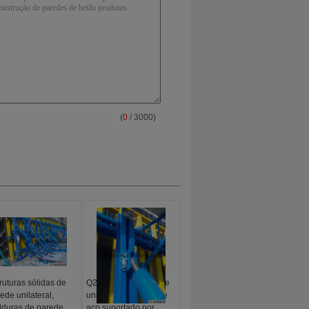
(
0
/ 3000)
ruturas sólidas de
Q235 Forro de parede
ede unilateral,
unilateral de canal de
duras de parede,
aço suportado por