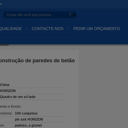
Search
QUALIDADE
CONTACTE-NOS
PEDIR UM ORÇAMENTO
betão
construção de paredes de betão
China
HORIZON
Quadro de um só lado
nto e Envio:
 mínima:
100 conjuntos
pls ask HORIZON
em:
paletes, a granel