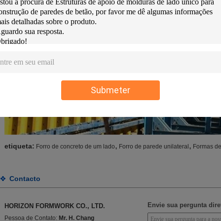
Submeter
,
,
etiqueta:
Forro de concreto de um lado
Forro de parede unilateral
Formas de
Contacto
Envie sua pergunta dir
HORIZON FORMWORK CO., LTD.
Pessoa de Contato:
Mr. H. Chang