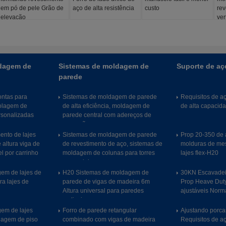
em pó de pele Grão de
aço de alta resistência
custo
rev
elevação
ver
de 
dagem de
Sistemas de moldagem de
Suporte de aç
parede
ntas para
Sistemas de moldagem de parede
Requisitos de a
olagem de
de alta eficiência, moldagem de
de alta capacid
rsonalizadas
parede central com adereços de
empurrão e puxa
ento de lajes
Sistemas de moldagem de parede
Prop 20-350 de a
e altura viga de
de revestimento de aço, sistemas de
molduras de me
l por carrinho
moldagem de colunas para torres
lajes flex-H20
comerciais
em de lajes de
H20 Sistemas de moldagem de
30KN Escavadei
ra lajes de
parede de vigas de madeira 6m
Prop Heave Duty,
Altura universal para paredes
ajustáveis Nor
verticais
em de lajes
Forro de parede retangular
Ajustando porc
ldagem de piso
combinado com vigas de madeira
Requisitos de aç