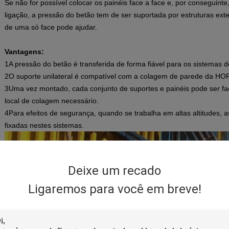
Se não for possível colocar os painéis face a face e, por conseguinte,
ligação, a pressão do betão tem de ser suportada por estruturas e
de uma só face pode ajudar.
Vantagens:
1A pressão do betão é transferida de forma fiável para os sistemas
2O suporte unilateral é compatível com a colagem de parede da H
3Uma vez montado, cada conjunto de suportes e painéis pode ser fa
local de colagem necessário.
4Para efeitos de segurança, quando se trabalha em altas altitudes, 
fixadas nestes sistemas.
Deixe um recado
Ligaremos para você em breve!