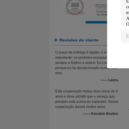
Revisões do cliente
O prazo de entrega é rápido, e muito
importante: os produtos enviaram
sempre a fósforo a ordem. Eu confio-os
porque eu fui decepcionado nunca com
eles.
—— Laura.
Esta cooperação mútua dura cerca de 4
anos e deve admitir que o serviço que
prestam está acima do esperado. Nossa
cooperação durará muitos anos.
—— Kresimir Brebric