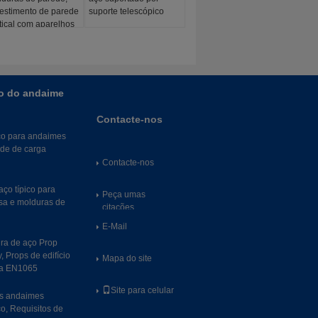
estimento de parede
suporte telescópico
tical com aparelhos
tração
o do andaime
Contacte-nos
ço para andaimes
ade de carga
Contacte-nos
ço típico para
Peça umas
sa e molduras de
citações
E-Mail
ra de aço Prop
 Props de edifício
Mapa do site
ma EN1065
Site para celular
as andaimes
o, Requisitos de