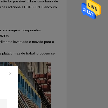
 não for possível utilizar uma barra de
xternas adicionais.HORIZON O encouro
 de ancoragem incorporados.
ORIZON.
cilmente levantado e movido para o
as plataformas de trabalho podem ser