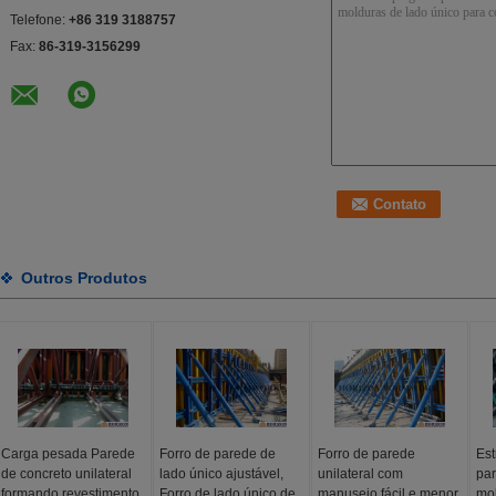
Telefone:
+86 319 3188757
Fax:
86-319-3156299
Outros Produtos
Carga pesada Parede
Forro de parede de
Forro de parede
Est
de concreto unilateral
lado único ajustável,
unilateral com
par
formando revestimento
Forro de lado único de
manuseio fácil e menor
mol