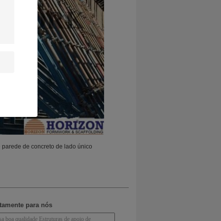
 parede de concreto de lado único
etamente para nós