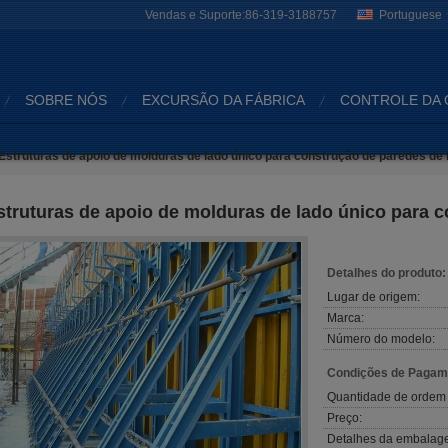
Vendas e Suporte:
86-319-3188757
Portuguese
SOBRE NÓS
EXCURSÃO DA FÁBRICA
CONTROLE DA 
Estruturas de apoio de molduras de lado único para construção de paredes de 
struturas de apoio de molduras de lado único para 
Detalhes do produto:
Lugar de origem:
Marca:
Número do modelo:
Condições de Pagame
Quantidade de ordem
Preço:
Detalhes da embalag