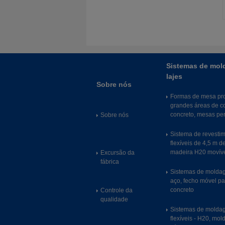
Sistemas de mol
lajes
Sobre nós
Formas de mesa pro
grandes áreas de c
concreto, mesas pe
Sobre nós
Sistema de revestim
flexíveis de 4,5 m d
madeira H20 movíve
Excursão da
fábrica
Sistemas de moldag
aço, fecho móvel pa
concreto
Controle da
qualidade
Sistemas de moldag
flexíveis - H20, mo