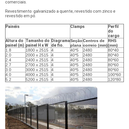
comerciais.
Revestimento: galvanizado a quente, revestido com zinco e
revestido em pó.
Painéis
Clamps
Perfil
do
cargo
Altura do
Tamanho do
Diagrama
Seção
Centros de
RHS
painel (m)
painel H x W
de fio.
plana
correio (mm)
(mm)
1.8
1800 x 2515
4
40*5
2480
80*40
2.0
2000 x 2515
4
40*5
2480
80*40
2.4
2400 x 2515
4
40*5
2480
80*60
2.7
2700 x 2515
4
40*5
2480
80*60
3.0
3000 x 2515
4
40*5
2480
80*60
4.0
4000 x 2515
4
40*5
2480
100*60
5.2
5200 x 2515
4
40*5
2480
120*80