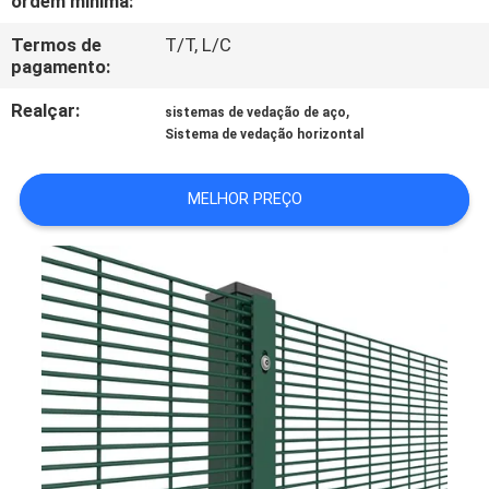
ordem mínima:
CONTROLE
Termos de
T/T, L/C
DA
pagamento:
QUALIDADE
Realçar:
,
sistemas de vedação de aço
Sistema de vedação horizontal
CONTACTE-
NOS
MELHOR PREÇO
PEÇA
UMAS
CITAÇÕES
MAPA
DO
SITE