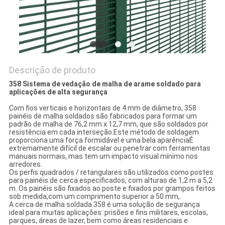
PRIVACY
POLICY
Descrição de produto
358 Sistema de vedação de malha de arame soldado para
aplicações de alta segurança
Com fios verticais e horizontais de 4 mm de diâmetro, 358
painéis de malha soldados são fabricados para formar um
padrão de malha de 76,2 mm x 12,7 mm, que são soldados por
resistência em cada interseção.Este método de soldagem
proporciona uma força formidável e uma bela aparênciaÉ
extremamente difícil de escalar ou penetrar com ferramentas
manuais normais, mas tem um impacto visual mínimo nos
arredores.
Os perfis quadrados / retangulares são utilizados como postes
para painéis de cerca especificados, com alturas de 1,2 m a 5,2
m. Os painéis são fixados ao poste e fixados por grampos feitos
sob medida,com um comprimento superior a 50 mm,.
A cerca de malha soldada 358 é uma solução de segurança
ideal para muitas aplicações: prisões e fins militares, escolas,
parques, áreas de lazer, bem como áreas residenciais e