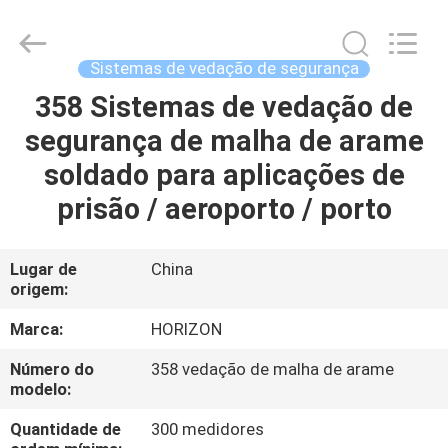
portões
supplier.
Copyright
©
2017
Sistemas de vedação de segurança
-
2025
HORIZON
358 Sistemas de vedação de
CASA
FORMWORK
CO.,
segurança de malha de arame
LTD..
All
Rights
PRODUTOS
soldado para aplicações de
Reserved.
Developed
by
prisão / aeroporto / porto
ECER
SOBRE
NÓS
Lugar de
China
origem:
EXCURSÃO
Marca:
HORIZON
DA
Número do
358 vedação de malha de arame
modelo:
FÁBRICA
Quantidade de
300 medidores