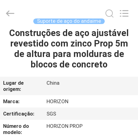
ajustáveis
fornecedor.
Copyright
©
2017
Suporte de aço do andaime
-
2025
HORIZON
Construções de aço ajustável
CASA
FORMWORK
CO.,
revestido com zinco Prop 5m
LTD..
All
Rights
PRODUTOS
de altura para molduras de
Reserved.
Developed
by
blocos de concreto
ECER
SOBRE
NÓS
Lugar de
China
origem:
EXCURSÃO
Marca:
HORIZON
DA
Certificação:
SGS
FÁBRICA
Número do
HORIZON PROP
modelo: