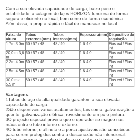
Com a sua elevada capacidade de carga, baixo peso e
estabilidade, a colagem de lajes HORIZON funciona de forma
segura e eficiente no local, bem como de forma económica.
Além disso, a prop é rápida e fácil de manusear no local.
Faixa de
Tubos
Tubos
Espessura
(mm)
Dispositivo de
altura
externos
(mm)
internos
(mm)
regulação
1.7m-3.0m
60 / 57 / 48
48 / 40
1.6-4.0
Fios ext / Fios
int
20,0 m-3,6
60 / 57 / 48
48 / 40
1.6-4.0
Fios ext / Fios
m
int
2.2m-4.0m
60 / 57 / 48
48 / 40
1.6-4.0
Fios ext / Fios
int
2.5m-4.5m
60 / 57 / 48
48 / 40
1.6-4.0
Fios ext / Fios
int
30,0 m a
60 / 57 / 48
48 / 40
1.6-4.0
Fios ext / Fios
5,5 m
int
Vantagens
:
1Tubos de aço de alta qualidade garantem a sua elevada
capacidade de carga.
2São disponíveis vários acabamentos, tais como: galvanização a
quente, galvanização elétrica, revestimento em pó e pintura.
3O projecto especial previne que o operador se magoe nas
mãos entre o tubo interno e externo.
4O tubo interno, o alfinete e a porca ajustáveis são concebidos
para serem protegidos contra a desconexão não intencional.
5Com o mesmo tamanho da placa e da placa de base, as