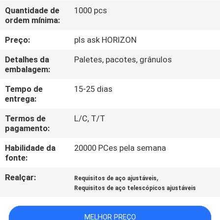
CONTROLE
Quantidade de
1000 pcs
ordem mínima:
DA
QUALIDADE
Preço:
pls ask HORIZON
Detalhes da
Paletes, pacotes, grânulos
CONTACTE-
embalagem:
NOS
Tempo de
15-25 dias
entrega:
PEÇA
Termos de
L/C, T/T
pagamento:
UMAS
Habilidade da
20000 PCes pela semana
CITAÇÕES
fonte:
Realçar:
,
Requisitos de aço ajustáveis
MAPA
Requisitos de aço telescópicos ajustáveis
DO
SITE
MELHOR PREÇO