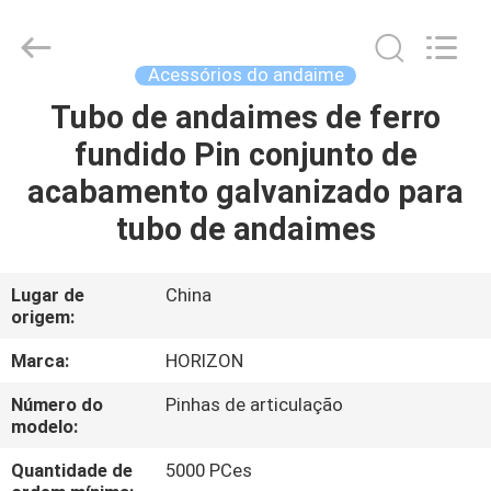
CO.,
LTD..
All
Rights
Reserved.
Acessórios do andaime
Developed
by
ECER
Tubo de andaimes de ferro
CASA
fundido Pin conjunto de
PRODUTOS
acabamento galvanizado para
tubo de andaimes
SOBRE
NÓS
Lugar de
China
origem:
EXCURSÃO
Marca:
HORIZON
DA
Número do
Pinhas de articulação
modelo:
FÁBRICA
Quantidade de
5000 PCes