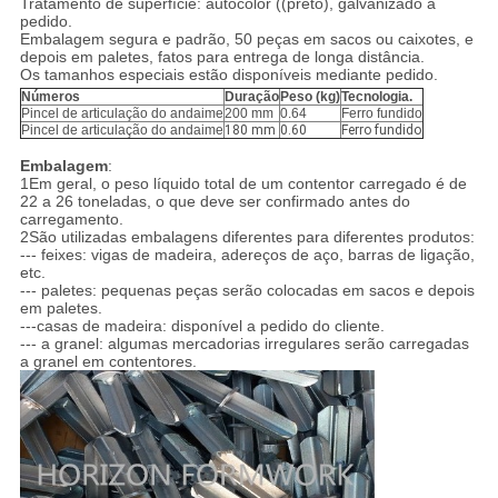
Tratamento de superfície: autocolor ((preto), galvanizado a
pedido.
Embalagem segura e padrão, 50 peças em sacos ou caixotes, e
depois em paletes, fatos para entrega de longa distância.
Os tamanhos especiais estão disponíveis mediante pedido.
Números
Duração
Peso (kg)
Tecnologia.
Pincel de articulação do andaime
200 mm
0.64
Ferro fundido
Pincel de articulação do andaime
180 mm
0.60
Ferro fundido
Embalagem
:
1Em geral, o peso líquido total de um contentor carregado é de
22 a 26 toneladas, o que deve ser confirmado antes do
carregamento.
2São utilizadas embalagens diferentes para diferentes produtos:
--- feixes: vigas de madeira, adereços de aço, barras de ligação,
etc.
--- paletes: pequenas peças serão colocadas em sacos e depois
em paletes.
---casas de madeira: disponível a pedido do cliente.
--- a granel: algumas mercadorias irregulares serão carregadas
a granel em contentores.