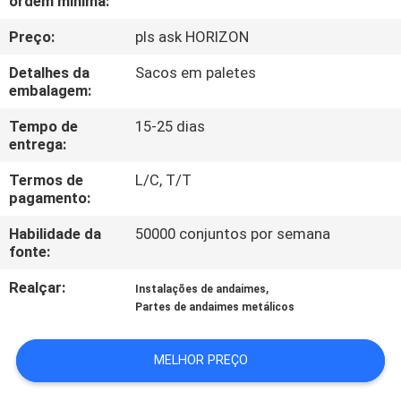
ordem mínima:
CONTROLE
Preço:
pls ask HORIZON
DA
QUALIDADE
Detalhes da
Sacos em paletes
embalagem:
CONTACTE-
Tempo de
15-25 dias
entrega:
NOS
Termos de
L/C, T/T
pagamento:
PEÇA
Habilidade da
50000 conjuntos por semana
UMAS
fonte:
CITAÇÕES
Realçar:
,
Instalações de andaimes
Partes de andaimes metálicos
MAPA
MELHOR PREÇO
DO
SITE