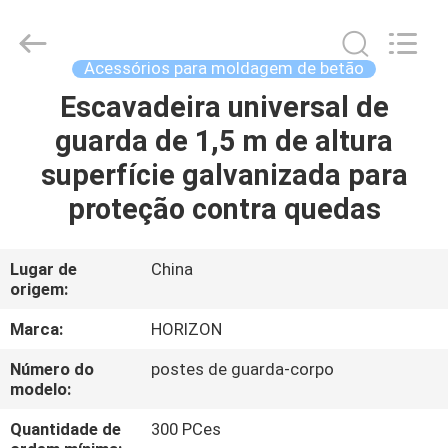
supplier.
Copyright
©
2017
-
Acessórios para moldagem de betão
2025
HORIZON
FORMWORK
Escavadeira universal de
CASA
CO.,
LTD..
guarda de 1,5 m de altura
All
Rights
Reserved.
PRODUTOS
superfície galvanizada para
Developed
by
ECER
proteção contra quedas
SOBRE
NÓS
Lugar de
China
origem:
EXCURSÃO
Marca:
HORIZON
DA
Número do
postes de guarda-corpo
modelo:
FÁBRICA
Quantidade de
300 PCes