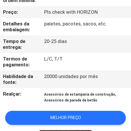
ordem mínima:
CONTROLE
Preço:
Pls check with HORIZON
DA
QUALIDADE
Detalhes da
paletes, pacotes, sacos, etc.
embalagem:
CONTACTE-
Tempo de
20-25 dias
entrega:
NOS
Termos de
L/C, T/T
pagamento:
PEÇA
Habilidade da
20000 unidades por mês
UMAS
fonte:
CITAÇÕES
Realçar:
,
Acessórios de estamparia de construção
Acessórios de parede de betão
MAPA
MELHOR PREÇO
DO
SITE