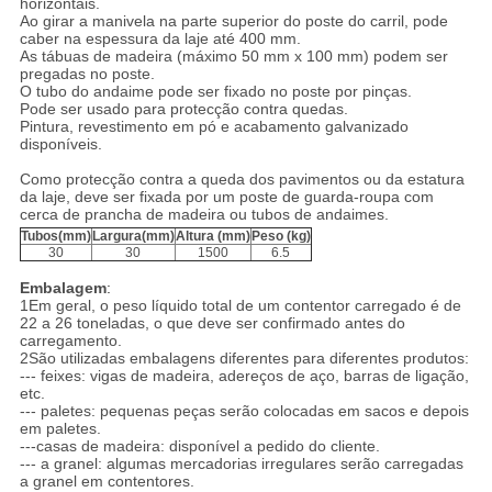
horizontais.
Ao girar a manivela na parte superior do poste do carril, pode
caber na espessura da laje até 400 mm.
As tábuas de madeira (máximo 50 mm x 100 mm) podem ser
pregadas no poste.
O tubo do andaime pode ser fixado no poste por pinças.
Pode ser usado para protecção contra quedas.
Pintura, revestimento em pó e acabamento galvanizado
disponíveis.
Como protecção contra a queda dos pavimentos ou da estatura
da laje, deve ser fixada por um poste de guarda-roupa com
cerca de prancha de madeira ou tubos de andaimes.
Tubos
(mm)
Largura
(mm)
Altura (mm)
Peso (kg)
30
30
1500
6.5
Embalagem
:
1Em geral, o peso líquido total de um contentor carregado é de
22 a 26 toneladas, o que deve ser confirmado antes do
carregamento.
2São utilizadas embalagens diferentes para diferentes produtos:
--- feixes: vigas de madeira, adereços de aço, barras de ligação,
etc.
--- paletes: pequenas peças serão colocadas em sacos e depois
em paletes.
---casas de madeira: disponível a pedido do cliente.
--- a granel: algumas mercadorias irregulares serão carregadas
a granel em contentores.