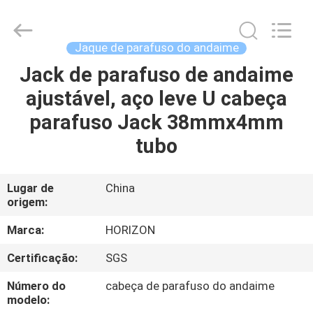
do
andaime
fornecedor.
Copyright
©
Jaque de parafuso do andaime
2017
-
2025
Jack de parafuso de andaime
CASA
HORIZON
FORMWORK
ajustável, aço leve U cabeça
CO.,
LTD..
All
PRODUTOS
parafuso Jack 38mmx4mm
Rights
Reserved.
Developed
tubo
by
ECER
SOBRE
NÓS
Lugar de
China
origem:
EXCURSÃO
Marca:
HORIZON
DA
Certificação:
SGS
FÁBRICA
Número do
cabeça de parafuso do andaime
modelo: