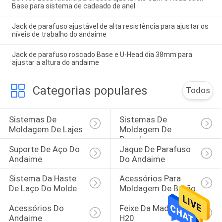
Base para sistema de cadeado de anel
Jack de parafuso ajustável de alta resistência para ajustar os
níveis de trabalho do andaime
Jack de parafuso roscado Base e U-Head dia 38mm para
ajustar a altura do andaime
Categorias populares
Todos
Sistemas De 
Sistemas De 
Moldagem De Lajes
Moldagem De 
Parede
Suporte De Aço Do 
Jaque De Parafuso 
Andaime
Do Andaime
Sistema Da Haste 
Acessórios Para 
De Laço Do Molde
Moldagem De Betão
Acessórios Do 
Feixe Da Madeira 
Andaime
H20