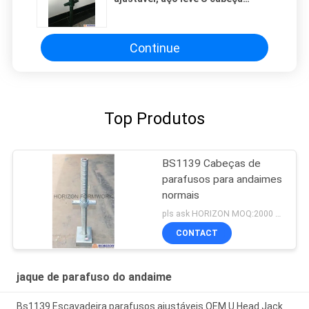
parafuso Jack 38mmx4mm tubo
Continue
Top Produtos
BS1139 Cabeças de
parafusos para andaimes
normais
pls ask HORIZON MOQ:2000 pcs
CONTACT
jaque de parafuso do andaime
Bs1139 Escavadeira parafusos ajustáveis OEM U Head Jack