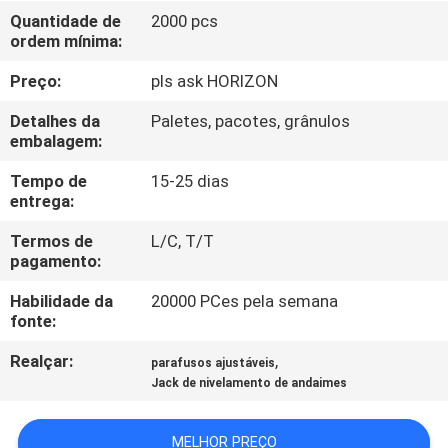
CONTROLE
Quantidade de
2000 pcs
ordem mínima:
DA
QUALIDADE
Preço:
pls ask HORIZON
Detalhes da
Paletes, pacotes, grânulos
CONTACTE-
embalagem:
NOS
Tempo de
15-25 dias
entrega:
PEÇA
Termos de
L/C, T/T
pagamento:
UMAS
Habilidade da
20000 PCes pela semana
CITAÇÕES
fonte:
Realçar:
,
parafusos ajustáveis
MAPA
Jack de nivelamento de andaimes
DO
SITE
MELHOR PREÇO