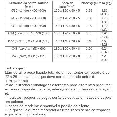
Tamanho do parafuso/tubo
Placa de
Nozes
(kg)
Peso
(kg)
(mm)
base
(mm)
Ø30 (sólido) x 400 (600)
150 x 120 x 50 x 5
0.25
3.36
(4.33)
Ø32 (sólido) x 400 (600)
150 x 120 x 50 x 5
0.30
3.70
(4.81)
Ø34 (sólido) x 400 (600)
150 x 120 x 50 x 5
0.40
4.10
(5.37)
Ø34 (cavado) x 4 x 400 (600)
150 x 120 x 50 x 6
0.55
2.91
(3.74)
Ø38 (cavado) x 4 x 400 (600)
150 x 150 x 50 x 6
0.50
3.61
(4.28)
Ø48 (cavo) x 4 (5) x 600
180 x 150 x 50 x 8
1.00
6.24
(6.82)
Ø48 (cavo) x 4 (5) x 820
180 x 150 x 50 x 8
1.00
7.20
(8.00)
Embalagem
:
1Em geral, o peso líquido total de um contentor carregado é de
22 a 26 toneladas, o que deve ser confirmado antes do
carregamento.
2São utilizadas embalagens diferentes para diferentes produtos:
--- feixes: vigas de madeira, adereços de aço, barras de ligação,
etc.
--- paletes: pequenas peças serão colocadas em sacos e depois
em paletes.
---casas de madeira: disponível a pedido do cliente.
--- a granel: algumas mercadorias irregulares serão carregadas
a granel em contentores.