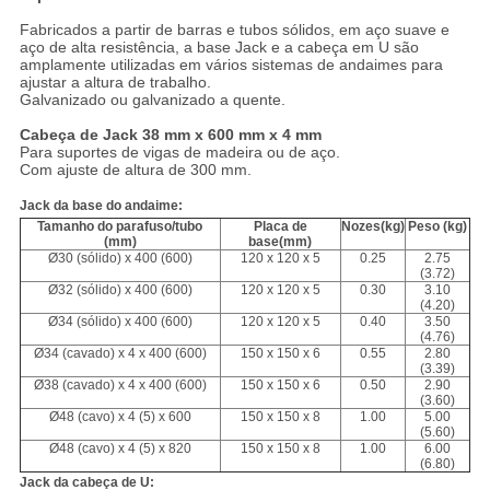
Fabricados a partir de barras e tubos sólidos, em aço suave e
aço de alta resistência, a base Jack e a cabeça em U são
amplamente utilizadas em vários sistemas de andaimes para
ajustar a altura de trabalho.
Galvanizado ou galvanizado a quente.
Cabeça de Jack 38 mm x 600 mm x 4 mm
Para suportes de vigas de madeira ou de aço.
Com ajuste de altura de 300 mm.
Jack da base do andaime:
Tamanho do parafuso/tubo
Placa de
Nozes
(kg)
Peso
(kg)
(mm)
base
(mm)
Ø30 (sólido) x 400 (600)
120 x 120 x 5
0.25
2.75
(3.72)
Ø32 (sólido) x 400 (600)
120 x 120 x 5
0.30
3.10
(4.20)
Ø34 (sólido) x 400 (600)
120 x 120 x 5
0.40
3.50
(4.76)
Ø34 (cavado) x 4 x 400 (600)
150 x 150 x 6
0.55
2.80
(3.39)
Ø38 (cavado) x 4 x 400 (600)
150 x 150 x 6
0.50
2.90
(3.60)
Ø48 (cavo) x 4 (5) x 600
150 x 150 x 8
1.00
5.00
(5.60)
Ø48 (cavo) x 4 (5) x 820
150 x 150 x 8
1.00
6.00
(6.80)
Jack da cabeça de U: